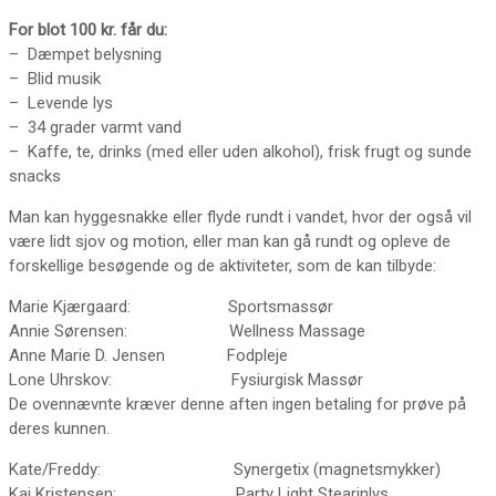
For blot 100 kr. får du:
– Dæmpet belysning
– Blid musik
– Levende lys
– 34 grader varmt vand
– Kaffe, te, drinks (med eller uden alkohol), frisk frugt og sunde
snacks
Man kan hyggesnakke eller flyde rundt i vandet, hvor der også vil
være lidt sjov og motion, eller man kan gå rundt og opleve de
forskellige besøgende og de aktiviteter, som de kan tilbyde:
Marie Kjærgaard: Sportsmassør
Annie Sørensen: Wellness Massage
Anne Marie D. Jensen Fodpleje
Lone Uhrskov: Fysiurgisk Massør
De ovennævnte kræver denne aften ingen betaling for prøve på
deres kunnen.
Kate/Freddy: Synergetix (magnetsmykker)
Kaj Kristensen: Party Light Stearinlys