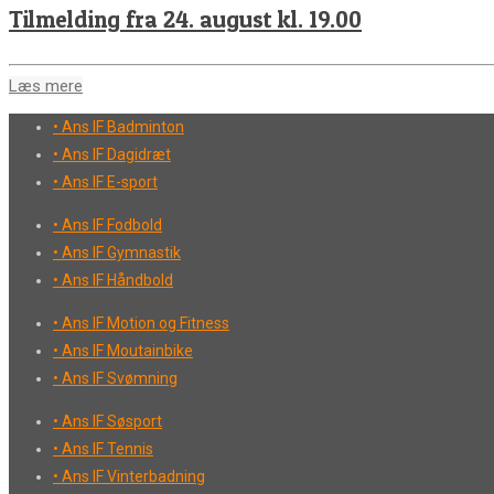
Tilmelding fra 24. august kl. 19.00
Læs mere
• Ans IF Badminton
• Ans IF Dagidræt
• Ans IF E-sport
• Ans IF Fodbold
• Ans IF Gymnastik
• Ans IF Håndbold
• Ans IF Motion og Fitness
• Ans IF Moutainbike
• Ans IF Svømning
• Ans IF Søsport
• Ans IF Tennis
• Ans IF Vinterbadning