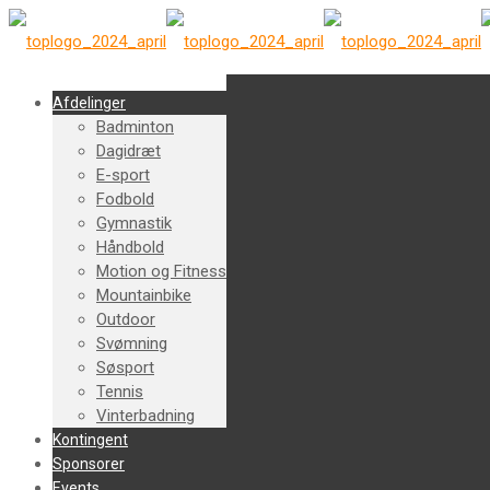
Afdelinger
Badminton
Dagidræt
E-sport
Fodbold
Gymnastik
Håndbold
Motion og Fitness
Mountainbike
Outdoor
Svømning
Søsport
Tennis
Vinterbadning
Kontingent
Sponsorer
Events