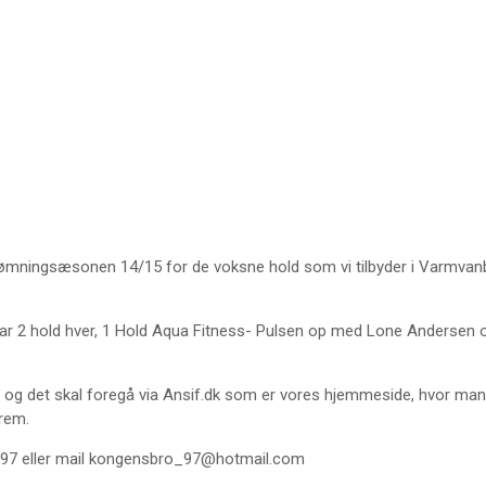
 svømningsæsonen 14/15 for de voksne hold som vi tilbyder i Varmvan
har 2 hold hver, 1 Hold Aqua Fitness- Pulsen op med Lone Andersen
:00 og det skal foregå via Ansif.dk som er vores hjemmeside, hvor man
rem.
997 eller mail kongensbro_97@hotmail.com