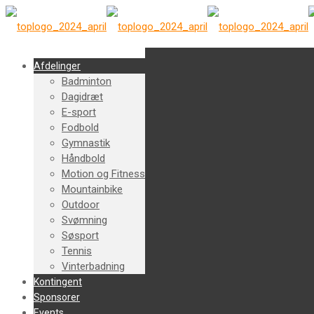
Afdelinger
Badminton
Dagidræt
E-sport
Fodbold
Gymnastik
Håndbold
Motion og Fitness
Mountainbike
Outdoor
Svømning
Søsport
Tennis
Vinterbadning
Kontingent
Sponsorer
Events