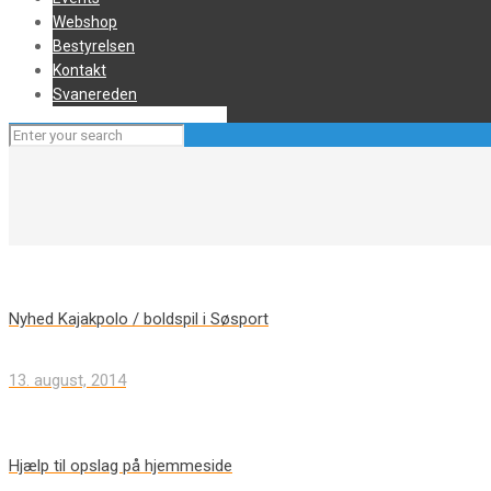
Webshop
Bestyrelsen
Kontakt
Svanereden
Nyhed Kajakpolo / boldspil i Søsport
13. august, 2014
Hjælp til opslag på hjemmeside