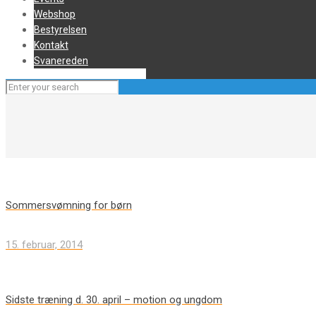
Webshop
Bestyrelsen
Kontakt
Svanereden
Sommersvømning for børn
15. februar, 2014
Sidste træning d. 30. april – motion og ungdom