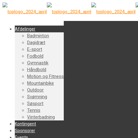
Afdelinger
Badminton
Dagidræt
E-sport
Fodbold
Gymnastik
Håndbold
Motion og Fitness
Mountainbike
Outdoor
Svømning
Søsport
Tennis
Vinterbadning
Kontingent
Sponsorer
Events