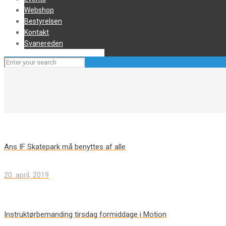
Webshop
Bestyrelsen
Kontakt
Svanereden
Ans IF Skatepark må benyttes af alle
20. april, 2019
Instruktørbemanding tirsdag formiddage i Motion