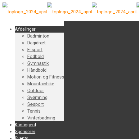
Afdelinger
Badminton
Dagidræt
E-sport
Fodbold
Gymnastik
Håndbold
Motion og Fitness
Mountainbike
Outdoor
Svømning
Søsport
Tennis
Vinterbadning
Kontingent
Sponsorer
Events