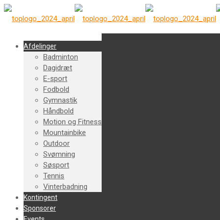
Afdelinger
Badminton
Dagidræt
E-sport
Fodbold
Gymnastik
Håndbold
Motion og Fitness
Mountainbike
Outdoor
Svømning
Søsport
Tennis
Vinterbadning
Kontingent
Sponsorer
Events