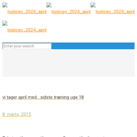
vi tager april med….sidste træning uge 18
8. marts, 2015