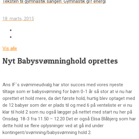
Teksten til gymnastik sangen: Gymnastik gi’r energi
18. marts, 2015
Vis alle
Nyt Babysvømninghold oprettes
Ans IF´s svømmeudvalg har stor succes med vores nyeste
tiltage som er babysvømning for børn 0-1 år så stor at vi nu har
oprettet et hold mere, da det første hold, hurtig blev optaget med
de 12 babyer som der er plads til og med 6 på venteliste er vi nu
klar til hold 2 som nu også lægger på nettet med start nu her på
Onsdag. 18-3 fra 11.50 – 12.20 Det er også Elisa Blåbjerg som har
dette hold se flere oplysninger ved at gå ind under
kontingent/svømning/babysvømning hold 2.