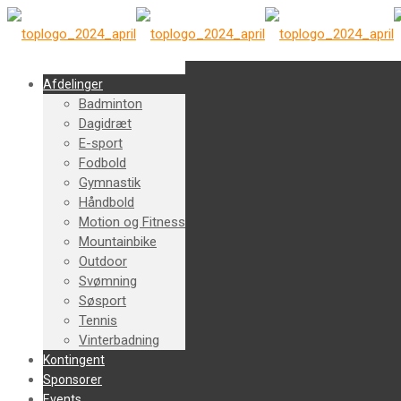
Afdelinger
Badminton
Dagidræt
E-sport
Fodbold
Gymnastik
Håndbold
Motion og Fitness
Mountainbike
Outdoor
Svømning
Søsport
Tennis
Vinterbadning
Kontingent
Sponsorer
Events