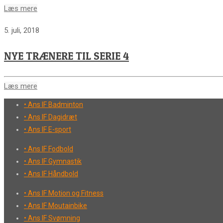
Læs mere
5. juli, 2018
NYE TRÆNERE TIL SERIE 4
Læs mere
• Ans IF Badminton
• Ans IF Dagidræt
• Ans IF E-sport
• Ans IF Fodbold
• Ans IF Gymnastik
• Ans IF Håndbold
• Ans IF Motion og Fitness
• Ans IF Moutainbike
• Ans IF Svømning