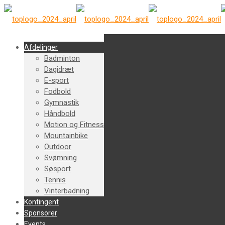
Afdelinger
Badminton
Dagidræt
E-sport
Fodbold
Gymnastik
Håndbold
Motion og Fitness
Mountainbike
Outdoor
Svømning
Søsport
Tennis
Vinterbadning
Kontingent
Sponsorer
Events