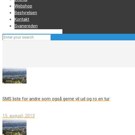
Webshop
Bestyrelsen
Kontakt
Svanereden
SMS liste for andre som også gerne vil ud og ro en tur
15. august, 2013