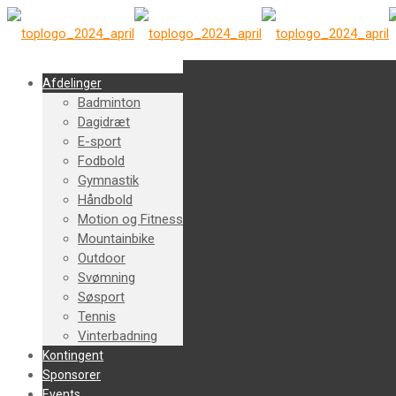
Afdelinger
Badminton
Dagidræt
E-sport
Fodbold
Gymnastik
Håndbold
Motion og Fitness
Mountainbike
Outdoor
Svømning
Søsport
Tennis
Vinterbadning
Kontingent
Sponsorer
Events