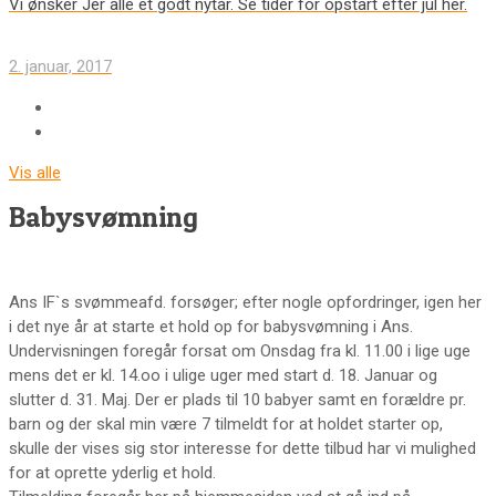
Vi ønsker Jer alle et godt nytår. Se tider for opstart efter jul her.
2. januar, 2017
Vis alle
Babysvømning
Ans IF`s svømmeafd. forsøger; efter nogle opfordringer, igen her
i det nye år at starte et hold op for babysvømning i Ans.
Undervisningen foregår forsat om Onsdag fra kl. 11.00 i lige uge
mens det er kl. 14.oo i ulige uger med start d. 18. Januar og
slutter d. 31. Maj. Der er plads til 10 babyer samt en forældre pr.
barn og der skal min være 7 tilmeldt for at holdet starter op,
skulle der vises sig stor interesse for dette tilbud har vi mulighed
for at oprette yderlig et hold.