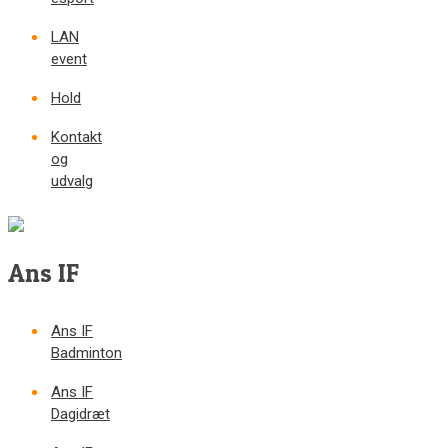
LAN
event
Hold
Kontakt
og
udvalg
Ans IF
Ans IF
Badminton
Ans IF
Dagidræt