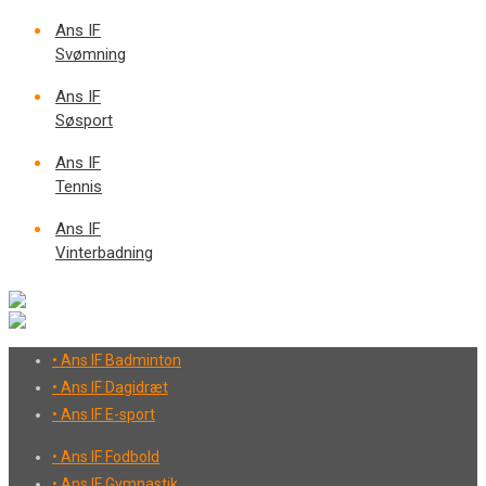
Ans IF
Svømning
Ans IF
Søsport
Ans IF
Tennis
Ans IF
Vinterbadning
• Ans IF Badminton
• Ans IF Dagidræt
• Ans IF E-sport
• Ans IF Fodbold
• Ans IF Gymnastik