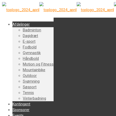
Afdelinger
Badminton
Dagidræt
E-sport
Fodbold
Gymnastik
Håndbold
Motion og Fitness
Mountainbike
Outdoor
Svømning
Søsport
Tennis
Vinterbadning
Kontingent
Sponsorer
Events