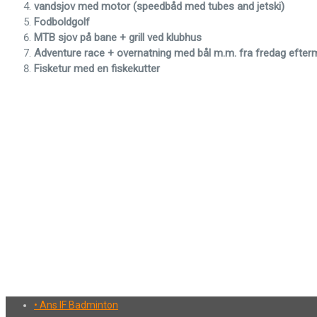
vandsjov med motor (speedbåd med tubes and jetski)
Fodboldgolf
MTB sjov på bane + grill ved klubhus
Adventure race + overnatning med bål m.m. fra fredag efterm
Fisketur med en fiskekutter
• Ans IF Badminton