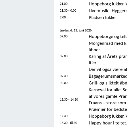
Hoppeborg lukker. V
21.00
Livemusik i Hygger
21.30 - 0.00
Pladsen lukker.
2.00
Lørdag d. 13. juni 2026
Hoppeborge og telt
09.00
Morgenmad med kaff
åbner.
Kåring af Årets pr
09.00
If’er.
Der vil også være af
Bagagerumsmarked. G
09.30
Grill- og sliktelt åbn
10.00
Karneval for alle, S
af vores gamle Pram
13.30 - 14.30
Fraans – store som 
Præmier for bedste
Hoppeborg lukker. V
17.30
Happy hour i teltet
17.30- 18.30