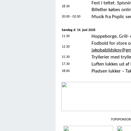
Fest i teltet. Spisn
18.30
Billetter købes onli
Musik fra Poplic ser
20.00 - 02.00
Søndag d. 14. juni 2026
Hoppeborge, Grill- o
11.30
Fodbold for store o
12.30
jakobabildskov@gm
Tryllerier med tryl
15.30
Luften lukkes ud a
17.30
Pladsen lukker – Tak 
18.00
TOPSPONSOR