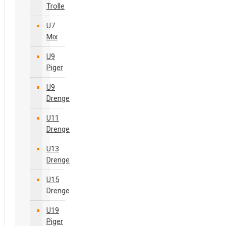
Trolle
U7
Mix
U9
Piger
U9
Drenge
U11
Drenge
U13
Drenge
U15
Drenge
U19
Piger