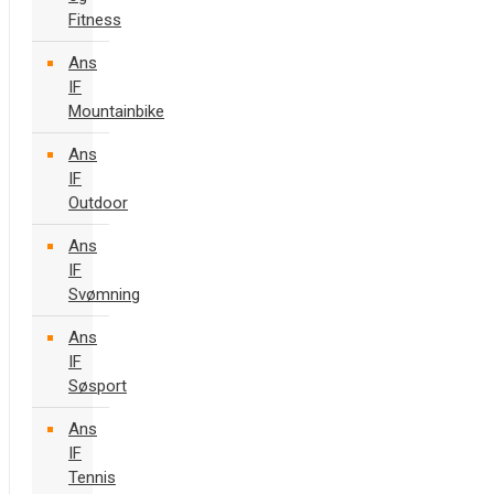
Fitness
Ans
IF
Mountainbike
Ans
IF
Outdoor
Ans
IF
Svømning
Ans
IF
Søsport
Ans
IF
Tennis