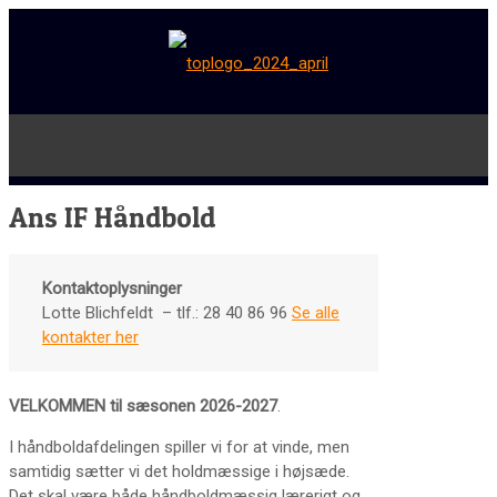
Ans IF Håndbold
Kontaktoplysninger
Lotte Blichfeldt – tlf.: 28 40 86 96
Se alle
kontakter her
VELKOMMEN til sæsonen 2026-2027
.
I håndboldafdelingen spiller vi for at vinde, men
samtidig sætter vi det holdmæssige i højsæde.
Det skal være både håndboldmæssig lærerigt og