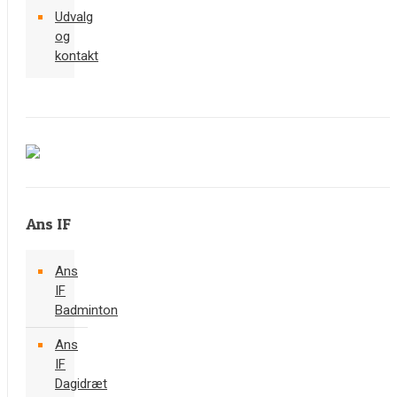
Udvalg
og
kontakt
Ans IF
Ans
IF
Badminton
Ans
IF
Dagidræt