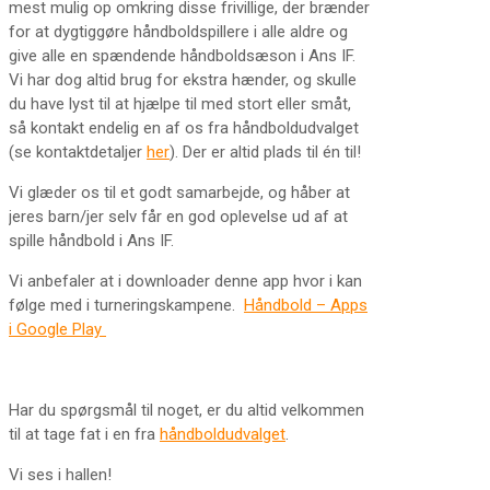
mest mulig op omkring disse frivillige, der brænder
for at dygtiggøre håndboldspillere i alle aldre og
give alle en spændende håndboldsæson i Ans IF.
Vi har dog altid brug for ekstra hænder, og skulle
du have lyst til at hjælpe til med stort eller småt,
så kontakt endelig en af os fra håndboldudvalget
(se kontaktdetaljer
her
). Der er altid plads til én til!
Vi glæder os til et godt samarbejde, og håber at
jeres barn/jer selv får en god oplevelse ud af at
spille håndbold i Ans IF.
Vi anbefaler at i downloader denne app hvor i kan
følge med i turneringskampene.
Håndbold – Apps
i Google Play
Har du spørgsmål til noget, er du altid velkommen
til at tage fat i en fra
håndboldudvalget
.
Vi ses i hallen!