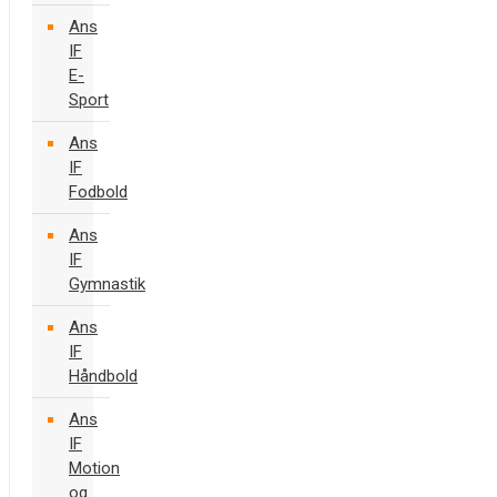
Ans
IF
E-
Sport
Ans
IF
Fodbold
Ans
IF
Gymnastik
Ans
IF
Håndbold
Ans
IF
Motion
og