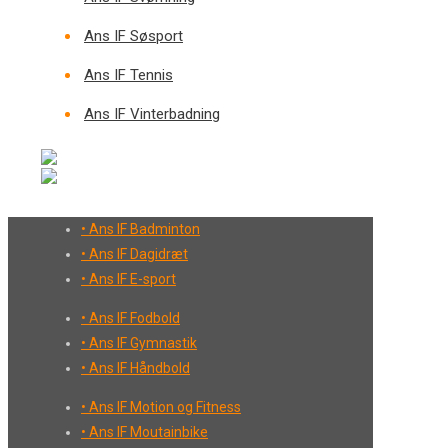
Ans IF Søsport
Ans IF Tennis
Ans IF Vinterbadning
• Ans IF Badminton
• Ans IF Dagidræt
• Ans IF E-sport
• Ans IF Fodbold
• Ans IF Gymnastik
• Ans IF Håndbold
• Ans IF Motion og Fitness
• Ans IF Moutainbike