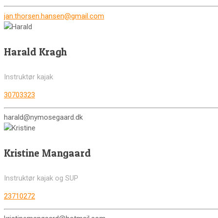
jan.thorsen.hansen@gmail.com
Harald Kragh
Instruktør kajak
30703323
harald@nymosegaard.dk
Kristine Mangaard
Instruktør kajak og SUP
23710272