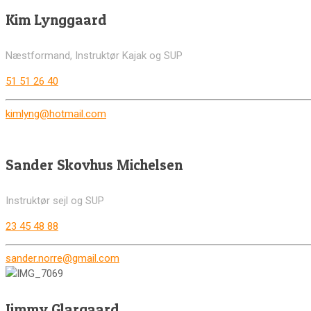
Kim Lynggaard
Næstformand, Instruktør Kajak og SUP
51 51 26 40
kimlyng@hotmail.com
Sander Skovhus Michelsen
Instruktør sejl og SUP
23 45 48 88
sander.norre@gmail.com
Jimmy Glargaard