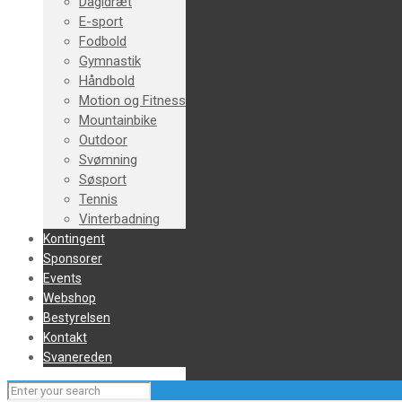
Dagidræt
E-sport
Fodbold
Gymnastik
Håndbold
Motion og Fitness
Mountainbike
Outdoor
Svømning
Søsport
Tennis
Vinterbadning
Kontingent
Sponsorer
Events
Webshop
Bestyrelsen
Kontakt
Svanereden