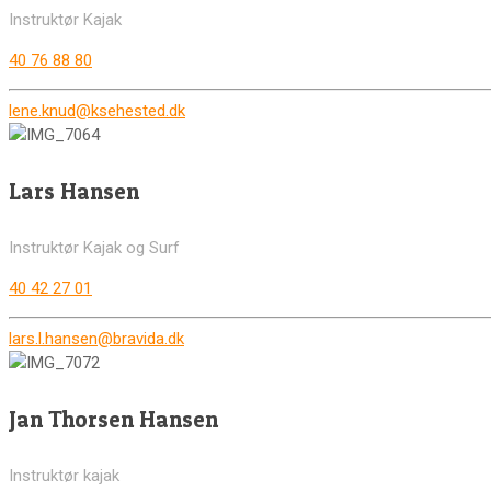
Instruktør Kajak
40 76 88 80
lene.knud@ksehested.dk
Lars Hansen
Instruktør Kajak og Surf
40 42 27 01
lars.l.hansen@bravida.dk
Jan Thorsen Hansen
Instruktør kajak