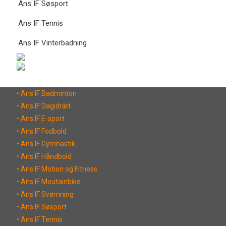
Ans IF Søsport
Ans IF Tennis
Ans IF Vinterbadning
• Ans IF Badminton
• Ans IF Dagidræt
• Ans IF E-sport
• Ans IF Fodbold
• Ans IF Gymnastik
• Ans IF Håndbold
• Ans IF Motion og Fitness
• Ans IF Moutainbike
• Ans IF Svømning
• Ans IF Søsport
• Ans IF Tennis